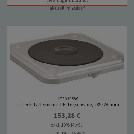
Live-Lagerbestand:
aktuell im Zulauf
HE3330SW
1 2 Deckel alleine mit 1 Filter,schwarz, 285x280mm
153,28
€
exkl. 19% MwSt.
182,40
€
inkl. 19% MwSt.