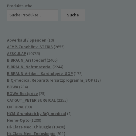
Produktsuche
Suche
10
Abverkauf / Spenden
10
Produkte
2655
AEMP-Zubehör v. STERIS
2655
10735
Produkte
AESCULAP
10735
Produkte
2466
B.BRAUN_Arztbedarf
2466
Produkte
2244
B.BRAUN_Nahtmaterial
2244
Produkte
172
B.BRAUN-Artikel_ Kardiologie_SOP
172
Produkte
13
BiQ-medical Reparaturersatzprogramm_SOP
13
284
Produkte
BOWA
284
Produkte
25
BOWA-Bestprice
25
Produkte
2255
CATGUT_PETER SURGICAL
2255
90
Produkte
ENTHRAL
90
Produkte
2
HCM-Grundsieb by BiQ-medical
2
1208
Produkte
Heine-Opto
1208
Produkte
10490
Hi-Class-Med_Chirurgie
10490
Produkte
911
Hi-Class-Med_Endoskopie
911