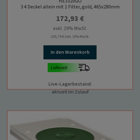
HE3320GO
Infos schließen
3 4 Deckel allein mit 1 Filter, gold, 465x280mm
172,93
€
exkl. 19% MwSt.
205,79
€
inkl. 19% MwSt.
In den Warenkorb
Live-Lagerbestand:
aktuell im Zulauf