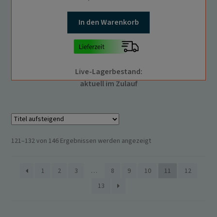
In den Warenkorb
Live-Lagerbestand:
aktuell im Zulauf
121–132 von 146 Ergebnissen werden angezeigt
1
2
3
…
8
9
10
11
12
13