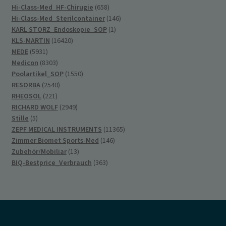
Produkte
658
Hi-Class-Med_HF-Chirugie
658
Produkte
146
Hi-Class-Med_Sterilcontainer
146
1
Produkte
KARL STORZ_Endoskopie_SOP
1
16420
Produkt
KLS-MARTIN
16420
5931
Produkte
MEDE
5931
Produkte
8303
Medicon
8303
Produkte
1550
Poolartikel_SOP
1550
2540
Produkte
RESORBA
2540
221
Produkte
RHEOSOL
221
Produkte
2949
RICHARD WOLF
2949
5
Produkte
Stille
5
Produkte
11365
ZEPF MEDICAL INSTRUMENTS
11365
146
Produkte
Zimmer Biomet Sports-Med
146
13
Produkte
Zubehör/Mobiliar
13
Produkte
363
BIQ-Bestprice_Verbrauch
363
Produkte