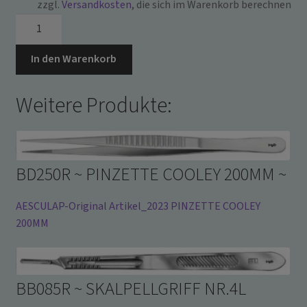
zzgl.
Versandkosten
, die sich im Warenkorb berechnen
1066064
~
LYOPLANT
In den Warenkorb
4X5CM
~
Weitere Produkte:
Menge
BD250R ~ PINZETTE COOLEY 200MM ~
AESCULAP-Original Artikel_2023 PINZETTE COOLEY
200MM
BB085R ~ SKALPELLGRIFF NR.4L