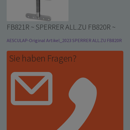
FB821R ~ SPERRER ALL.ZU FB820R ~
AESCULAP-Original Artikel_2023 SPERRER ALL.ZU FB820R
Sie haben Fragen?