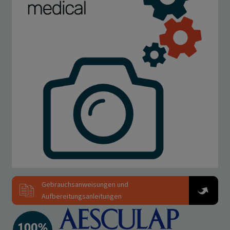
Anbieter
Eigentümer dieser Website
Zweck
Enthält einen eindeutigen Code für jeden
Kunden, so dass er weiß, wo er die
Warenkorbdaten in der Datenbank für jeden
Kunden finden kann.
Cookie Name
wp_woocommerce_session_,
woocommerce_items_in_cart,
woocommerce_cart_hash
Cookie Laufzeit
2 Tage, Session
Cookies die zur Auswertung des Benutzerverhaltens
notwendig sind:
Name
Google Analytics
Anbieter
Google LLC
Zweck
Cookie von Google für Website-Analysen.
Erzeugt statistische Daten darüber, wie der
Besucher die Website nutzt.
Gebrauchsanweisungen und
Cookie Name
_ga,_gid
Aufbereitungsanleitungen
Cookie Laufzeit
2 Jahre