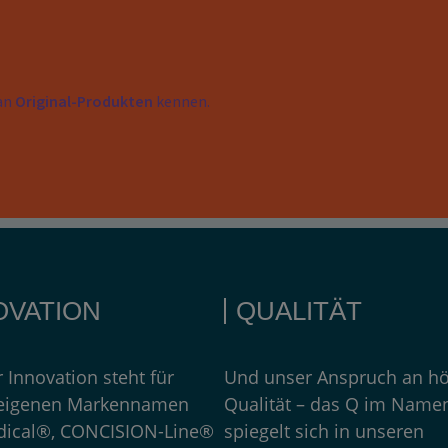
 an
Original-Produkten
kennen.
OVATION
QUALITÄT
r Innovation steht für
Und unser Anspruch an h
 eigenen Markennamen
Qualität – das Q im Name
ical®, CONCISION-Line®
spiegelt sich in unseren