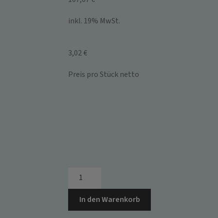
inkl. 19% MwSt.
3,02 €
Preis pro Stück netto
33.0235.090
~
STEINMANN
In den Warenkorb
-