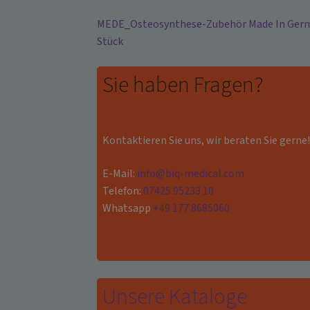
MEDE_Osteosynthese-Zubehör Made In German
Stück
Sie haben Fragen?
Kontaktieren Sie uns, wir beraten Sie gerne
E-Mail:
info@biq-medical.com
Telefon:
07425 95233 10
Whatsapp
+49 177 8685060
Unsere Kataloge