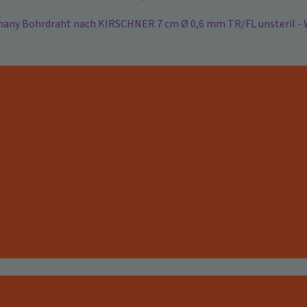
y Bohrdraht nach KIRSCHNER 7 cm Ø 0,6 mm TR/FL unsteril - We
!