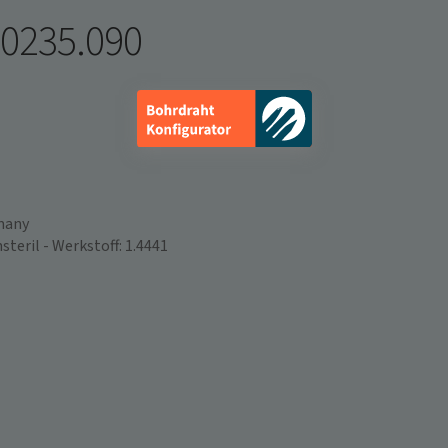
Infos schließen
.0235.090
many
eril - Werkstoff: 1.4441