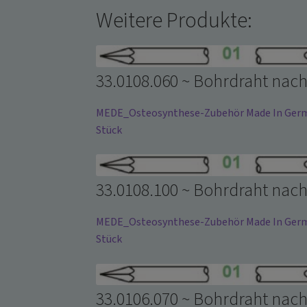
Nagel
Weitere Produkte:
9
cm
3,5
mm
33.0108.060 ~ Bohrdraht nach
TR
RD
MEDE_Osteosynthese-Zubehör Made In German
unsteril
Stück
-
Werkstoff
1.4441
33.0108.100 ~ Bohrdraht nach
~
Menge
MEDE_Osteosynthese-Zubehör Made In German
Stück
33.0106.070 ~ Bohrdraht nach