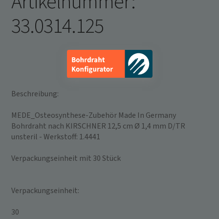
Artikelnummer:
Infos schließen
33.0314.125
Beschreibung:
MEDE_Osteosynthese-Zubehör Made In Germany
Bohrdraht nach KIRSCHNER 12,5 cm Ø 1,4 mm D/TR
unsteril - Werkstoff: 1.4441
Verpackungseinheit mit 30 Stück
Verpackungseinheit:
30