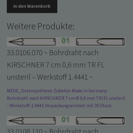
Bohrdraht
In den Warenkorb
nach
KIRSCHNER
Weitere Produkte:
12,5
cm
1,4
mm
33.0106.070 ~ Bohrdraht nach
D
KIRSCHNER 7 cm 0,6 mm TR FL
TR
unsteril
unsteril – Werkstoff 1.4441 ~
-
Werkstoff
MEDE_Osteosynthese-Zubehör Made In Germany
1.4441
Bohrdraht nach KIRSCHNER 7 cm Ø 0,6 mm TR/FL unsteril
~
- Werkstoff: 1.4441 Verpackungseinheit mit 30 Stück
Menge
33.0108.110 ~ Bohrdraht nach