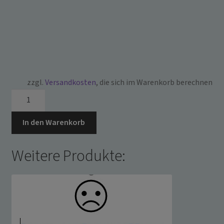
zzgl.
Versandkosten
, die sich im Warenkorb berechnen
EK072R
~
TROKARDORN
In den Warenkorb
DREIKANT
12
Weitere Produkte:
110MM
~
Menge