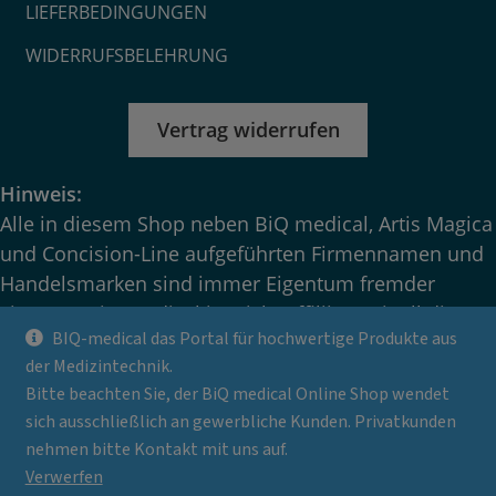
LIEFERBEDINGUNGEN
WIDERRUFSBELEHRUNG
Vertrag widerrufen
Hinweis:
Alle in diesem Shop neben BiQ medical, Artis Magica
und Concision-Line aufgeführten Firmennamen und
Handelsmarken sind immer Eigentum fremder
Firmen – BiQ medical ist nicht affiliiert mit all diesen
BIQ-medical das Portal für hochwertige Produkte aus
Firmen! Alle Bilder und Abbildungen können vom
der Medizintechnik.
Original abweichen. Änderungen bezüglich Inhalt
Bitte beachten Sie, der BiQ medical Online Shop wendet
und Darstellung vorbehalten! Kopieren und
sich ausschließlich an gewerbliche Kunden. Privatkunden
Nachdrucken, sowie die Entnahme von teilweisen
nehmen bitte Kontakt mit uns auf.
oder kompletten Inhalten nur nach schriftlicher
Verwerfen
Genehmigung von BIO-medical!