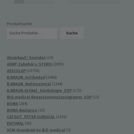
Produktsuche
Suche
10
Abverkauf / Spenden
10
Produkte
2655
AEMP-Zubehör v. STERIS
2655
10735
Produkte
AESCULAP
10735
Produkte
2466
B.BRAUN_Arztbedarf
2466
Produkte
2244
B.BRAUN_Nahtmaterial
2244
Produkte
172
B.BRAUN-Artikel_ Kardiologie_SOP
172
Produkte
13
BiQ-medical Reparaturersatzprogramm_SOP
13
284
Produkte
BOWA
284
Produkte
25
BOWA-Bestprice
25
Produkte
2255
CATGUT_PETER SURGICAL
2255
90
Produkte
ENTHRAL
90
Produkte
2
HCM-Grundsieb by BiQ-medical
2