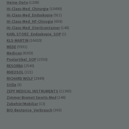
1208
Produkte
Heine-Opto
1208
Produkte
10490
Hi-Class-Med_Chirurgie
10490
Produkte
911
Hi-Class-Med_Endoskopie
911
Produkte
658
Hi-Class-Med_HF-Chirugie
658
Produkte
146
Hi-Class-Med_Sterilcontainer
146
1
Produkte
KARL STORZ_Endoskopie_SOP
1
16420
Produkt
KLS-MARTIN
16420
5931
Produkte
MEDE
5931
Produkte
8303
Medicon
8303
Produkte
1550
Poolartikel_SOP
1550
2540
Produkte
RESORBA
2540
221
Produkte
RHEOSOL
221
Produkte
2949
RICHARD WOLF
2949
5
Produkte
Stille
5
Produkte
11365
ZEPF MEDICAL INSTRUMENTS
11365
146
Produkte
Zimmer Biomet Sports-Med
146
13
Produkte
Zubehör/Mobiliar
13
Produkte
363
BIQ-Bestprice_Verbrauch
363
Produkte