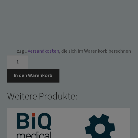
zzgl.
Versandkosten
, die sich im Warenkorb berechnen
38006
~
SIEBKORB
In den Warenkorb
FÜR
HYSTEROSKOP
Weitere Produkte:
1
Aufnahme
Hysteroskop,
zur
maschinellen
Aufbereitung,