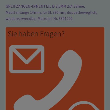
GREIFZANGEN-INNENTEIL Ø 3,5MM 2x4 Zähne,
Maulteillänge 14mm, für SL 330mm, doppelbeweglich,
wiederverwendbar Material-Nr. 8391220
Sie haben Fragen?