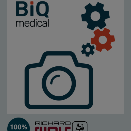
Anbieter
Eigentümer dieser Website
Zweck
Enthält einen eindeutigen Code für jeden
Kunden, so dass er weiß, wo er die
Warenkorbdaten in der Datenbank für jeden
Kunden finden kann.
Cookie Name
wp_woocommerce_session_,
woocommerce_items_in_cart,
woocommerce_cart_hash
Cookie Laufzeit
2 Tage, Session
Cookies die zur Auswertung des Benutzerverhaltens
notwendig sind:
Name
Google Analytics
Anbieter
Google LLC
Zweck
Cookie von Google für Website-Analysen.
Erzeugt statistische Daten darüber, wie der
Besucher die Website nutzt.
Cookie Name
_ga,_gid
Cookie Laufzeit
2 Jahre