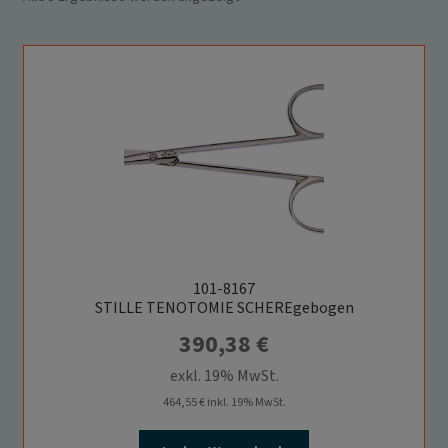
Anbieter
Eigentümer dieser Website
Zweck
Enthält einen eindeutigen Code für jeden
Kunden, so dass er weiß, wo er die
Warenkorbdaten in der Datenbank für jeden
Kunden finden kann.
Cookie Name
wp_woocommerce_session_,
woocommerce_items_in_cart,
woocommerce_cart_hash
Cookie Laufzeit
2 Tage, Session
Cookies die zur Auswertung des Benutzerverhaltens
notwendig sind:
Name
Google Analytics
101-8167
Anbieter
Google LLC
STILLE TENOTOMIE SCHEREgebogen
Zweck
Cookie von Google für Website-Analysen.
Erzeugt statistische Daten darüber, wie der
390,38
€
Besucher die Website nutzt.
Cookie Name
_ga,_gid
exkl. 19% MwSt.
Cookie Laufzeit
2 Jahre
464,55
€
inkl. 19% MwSt.