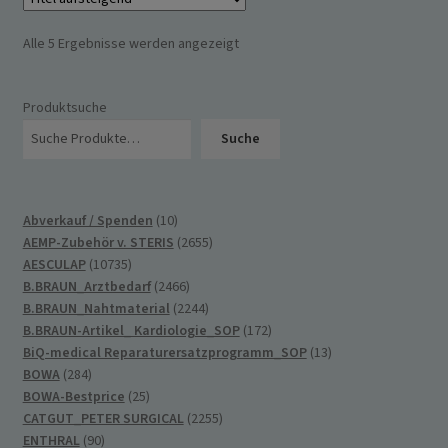
Alle 5 Ergebnisse werden angezeigt
Produktsuche
Suche
10
Abverkauf / Spenden
10
Produkte
2655
AEMP-Zubehör v. STERIS
2655
10735
Produkte
AESCULAP
10735
Produkte
2466
B.BRAUN_Arztbedarf
2466
Produkte
2244
B.BRAUN_Nahtmaterial
2244
Produkte
172
B.BRAUN-Artikel_ Kardiologie_SOP
172
Produkte
13
BiQ-medical Reparaturersatzprogramm_SOP
13
284
Produkte
BOWA
284
Produkte
25
BOWA-Bestprice
25
Produkte
2255
CATGUT_PETER SURGICAL
2255
90
Produkte
ENTHRAL
90