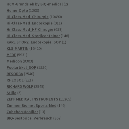
Produkte
2
HCM-Grundsieb by BiQ-medical
2
1208
Produkte
Heine-Opto
1208
Produkte
10490
Hi-Class-Med_Chirurgie
10490
Produkte
911
Hi-Class-Med_Endoskopie
911
Produkte
658
Hi-Class-Med_HF-Chirugie
658
Produkte
146
Hi-Class-Med_Sterilcontainer
146
1
Produkte
KARL STORZ_Endoskopie_SOP
1
16420
Produkt
KLS-MARTIN
16420
5931
Produkte
MEDE
5931
Produkte
8303
Medicon
8303
Produkte
1550
Poolartikel_SOP
1550
2540
Produkte
RESORBA
2540
221
Produkte
RHEOSOL
221
Produkte
2949
RICHARD WOLF
2949
5
Produkte
Stille
5
Produkte
11365
ZEPF MEDICAL INSTRUMENTS
11365
146
Produkte
Zimmer Biomet Sports-Med
146
13
Produkte
Zubehör/Mobiliar
13
Produkte
367
BIQ-Bestprice_Verbrauch
367
Produkte